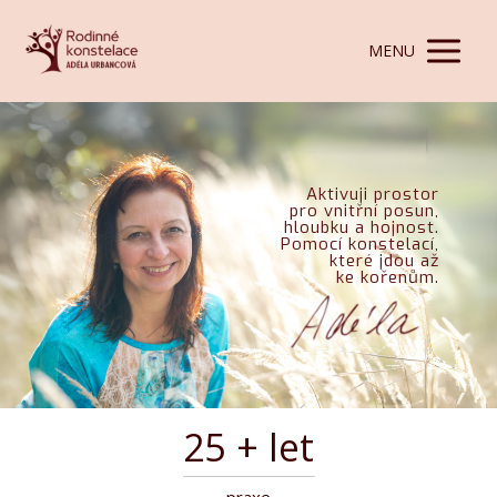
MENU
Aktivuji prostor
pro vnitřní posun,
hloubku a hojnost.
Pomocí konstelací,
které jdou až
ke kořenům.
25
+ let