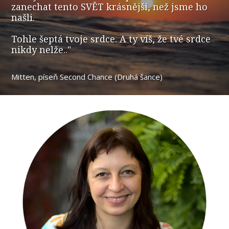
zanechat tento SVĚT krásnější, než jsme ho
našli.
Tohle šeptá tvoje srdce. A ty víš, že tvé srdce
nikdy nelže.."
Mitten, píseň Second Chance (Druhá šance)