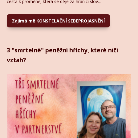
cesta k proměně, která se děje za hranicí slov...
Zajímá mě KONSTELAČNÍ SEBEPROJASNĚNÍ
3 "smrtelné" peněžní hříchy, které ničí
vztah?