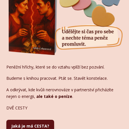
Peněžní hříchy, které se do vztahu vplíží bez pozvání.
Budeme s knihou pracovat. Ptát se. Stavět konstelace.
A odkrývat, kde kvůli nerovnováze v partnerství přicházíte
nejen o energii,
ale také o peníze
.
DVĚ CESTY
Jaká je má CESTA?