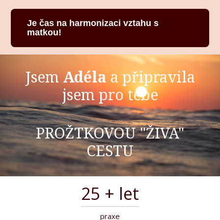
Je čas na harmonizaci vztahu s
matkou!
Jsem
Adéla
a připravila
jsem pro tebe
PROŽTKOVOU "ŽIVA"
CESTU
25
+ let
praxe