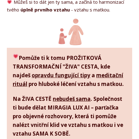
Můžeš si to dát jen ty sama, a začíná to harmonizací
tvého
úplně prvního vztahu
- vztahu s matkou.
Pomůže ti k tomu PROŽITKOVÁ
TRANSFORMAČNÍ "ŽIVA" CESTA, kde
najdeš
opravdu fungující tipy
a
meditační
rituál
pro hluboké léčení vztahu s matkou.
Na ŽIVA CESTĚ
nebudeš sama
. Společnost
ti bude dělat MIRAGIA LUX AI – parťačka
pro objevné rozhovory, která ti pomůže
nalézt vnitřní klid ve vztahu s matkou i ve
vztahu SAMA K SOBĚ.