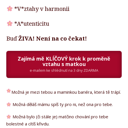
*V*ztahy v harmonii
*A*utenticitu
Buď
ŽIVA! Není na co čekat!
Zajímá mě KLÍČOVÝ krok k proměně
vztahu s matkou
e-mailem ke shlédnutí na 3 dny ZDARMA
Možná je mezi tebou a maminkou bariéra, která tě trápí.
Možná děláš mámu spíš ty pro ni, než ona pro tebe.
Možná bylo (či stále je) matčino chování pro tebe
bolestné a cítíš křivdu.