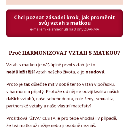
Chci poznat zásadní krok, jak proměnit
svůj vztah s matkou
e-mailem ke shlédnutí na 3 dny ZDARMA
Proč HARMONIZOVAT VZTAH S MATKOU?
Vztah s matkou je náš úplně první vztah. Je to
nejdůležitější
vztah našeho života, a je
osudový
.
Proto je tak důležité mít v sobě tento vztah v pořádku,
v harmonii a přijatý. Protože od něj se odvíjí kvalita našich
dalších vztahů, naše sebehodnota, role ženy, sexualita,
partnerské vztahy a naše vlastní mateřství.
Prožitková "ŽIVA" CESTA je pro tebe vhodná i v případě,
že tvá matka už nežije nebo ji osobně neznáš.