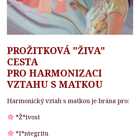
PROŽITKOVÁ "ŽIVA"
CESTA
PRO HARMONIZACI
VZTAHU S MATKOU
Harmonický vztah s matkou je brána pro:
*Ž*ivost
*I*ntegritu