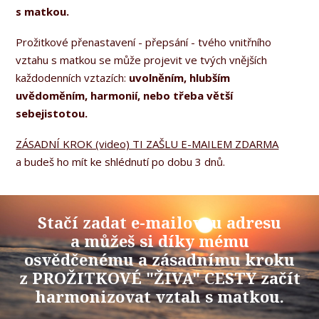
s matkou.
Prožitkové přenastavení - přepsání - tvého vnitřního
vztahu s matkou se může projevit ve tvých vnějších
každodenních vztazích:
uvolněním, hlubším
uvědoměním, harmonií, nebo třeba větší
sebejistotou.
ZÁSADNÍ KROK (video) TI ZAŠLU E-MAILEM ZDARMA
a budeš ho mít ke shlédnutí po dobu 3 dnů.
Stačí zadat e-mailovou adresu
a můžeš si díky mému
osvědčenému a zásadnímu kroku
z PROŽITKOVÉ "ŽIVA" CESTY začít
harmonizovat vztah s matkou.