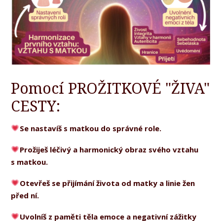
Pomocí PROŽITKOVÉ "ŽIVA"
CESTY:
Se nastavíš s matkou do správné role.
Prožiješ léčivý a harmonický obraz svého vztahu
s matkou.
Otevřeš se přijímání života od matky a linie žen
před ní.
U
volníš z paměti těla emoce a negativní zážitky