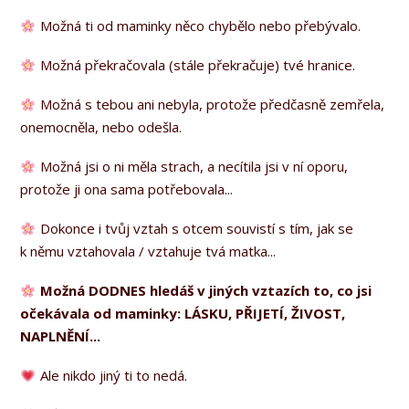
Možná ti od maminky něco chybělo nebo přebývalo.
Možná překračovala (stále překračuje) tvé hranice.
Možná s tebou ani nebyla, protože předčasně zemřela,
onemocněla, nebo odešla.
Možná jsi o ni měla strach, a necítila jsi v ní oporu,
protože ji ona sama potřebovala...
Dokonce i tvůj vztah s otcem souvistí s tím, jak se
k němu vztahovala / vztahuje tvá matka...
Možná DODNES hledáš v jiných vztazích to, co jsi
očekávala od maminky:
LÁSKU, PŘIJETÍ, ŽIVOST,
NAPLNĚNÍ...
Ale nikdo jiný ti to nedá.