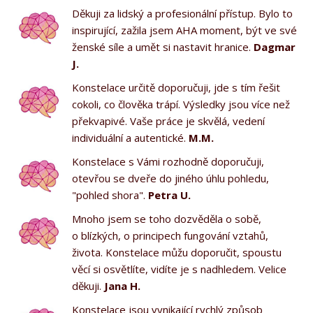
Děkuji za lidský a profesionální přístup. Bylo to
inspirující, zažila jsem AHA moment, být ve své
ženské síle a umět si nastavit hranice.
Dagmar
J.
Konstelace určitě doporučuji, jde s tím řešit
cokoli, co člověka trápí. Výsledky jsou více než
překvapivé. Vaše práce je skvělá, vedení
individuální a autentické.
M.M.
Konstelace s Vámi rozhodně doporučuji,
otevřou se dveře do jiného úhlu pohledu,
"pohled shora".
Petra U.
Mnoho jsem se toho dozvěděla o sobě,
o blízkých, o principech fungování vztahů,
života. Konstelace můžu doporučit, spoustu
věcí si osvětlíte, vidíte je s nadhledem. Velice
děkuji.
Jana H.
Konstelace jsou vynikající rychlý způsob