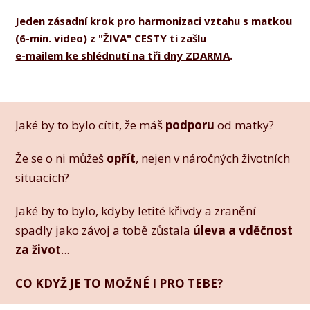
Jeden zásadní krok pro harmonizaci vztahu s matkou
(6-min. video) z "ŽIVA" CESTY ti zašlu
e-mailem ke shlédnutí na tři dny ZDARMA
.
Jaké by to bylo cítit, že máš
podporu
od matky?
Že se o ni můžeš
opřít
, nejen v náročných životních
situacích?
Jaké by to bylo, kdyby letité křivdy a zranění
spadly jako závoj a tobě zůstala
úleva a vděčnost
za život
...
CO KDYŽ JE TO MOŽNÉ I PRO TEBE?