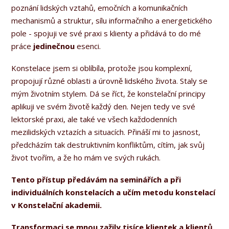
poznání lidských vztahů, emočních a komunikačních
mechanismů a struktur, sílu informačního a energetického
pole - spojuji ve své praxi s klienty a přidává to do mé
práce
jedinečnou
esenci.
Konstelace jsem si oblíbíla, protože jsou komplexní,
propojují různé oblasti a úrovně lidského života. Staly se
mým životním stylem. Dá se říct, že konstelační principy
aplikuji ve svém životě každý den. Nejen tedy ve své
lektorské praxi, ale také ve všech každodenních
mezilidských vztazích a situacích. Přináší mi to jasnost,
předcházím tak destruktivním konfliktům, cítím, jak svůj
život tvořím, a že ho mám ve svých rukách.
Tento přístup předávám na seminářích a při
individuálních konstelacích a učím metodu konstelací
v Konstelační akademii.
Transformaci se mnou zažily tisíce klientek a klientů.