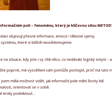
informačním poli – fenoménu, který je klíčovou silou METO
stelaci objevují přesné informace, emoce i tělesné vjemy.
v systému, které si běžně neuvědomujeme.
 situace, kdy jste i vy cítili něco, co nedávalo logický smysl – a
yšite poprvé, mé vysvětlení vám pomůže pochopit, proč má tato me
sem měla možnost vidět, jak informační pole mění životy lidí.
ulosti, orientovat se v sobě.
é kroky podniknout...