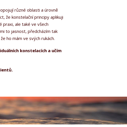
ropojují různé oblasti a úrovně
t, že konstelační principy aplikuji
 praxi, ale také ve všech
 mi to jasnost, předcházím tak
, a že ho mám ve svých rukách.
iduálních konstelacích a učím
lientů.