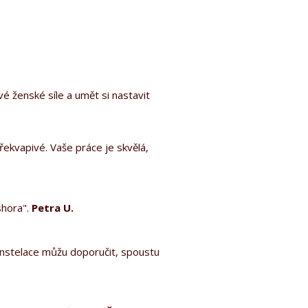
vé ženské síle a umět si nastavit
překvapivé. Vaše práce je skvělá,
shora".
Petra U.
onstelace můžu doporučit, spoustu