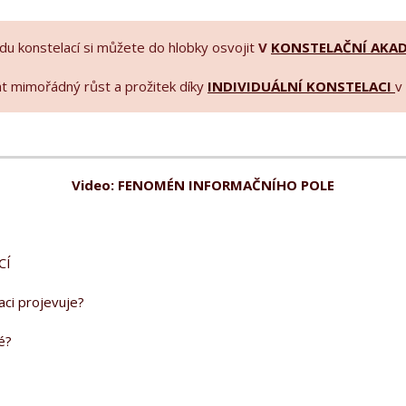
u konstelací si můžete do hlobky osvojit
V
KONSTELAČNÍ AKAD
át mimořádný růst a prožitek díky
INDIVIDUÁLNÍ KONSTELACI
v
Video: FENOMÉN INFORMAČNÍHO POLE
CÍ
aci projevuje?
é?