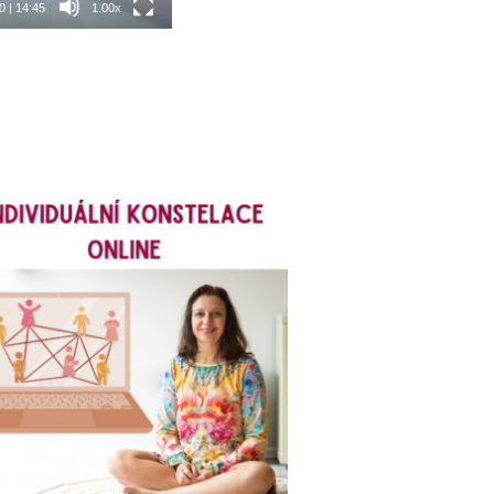
0
|
14:45
1.00x