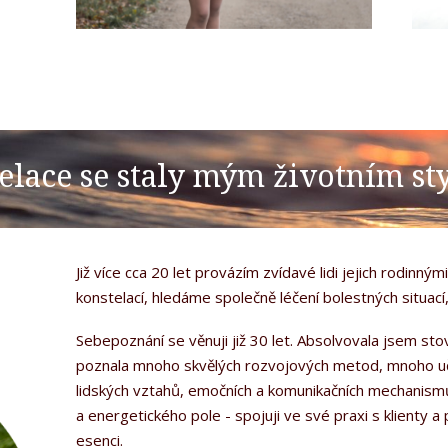
elace se staly mým životním sty
Již více cca 20 let provázím zvídavé lidi jejich rodinn
konstelací, hledáme společně léčení bolestných situací,
Sebepoznání se věnuji již 30 let. Absolvovala jsem sto
poznala mnoho skvělých rozvojových metod, mnoho učit
lidských vztahů, emočních a komunikačních mechanismů 
a energetického pole - spojuji ve své praxi s klienty 
esenci.