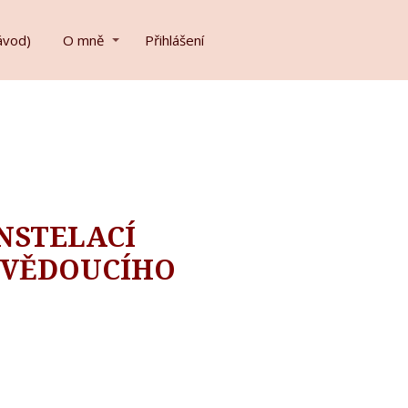
ávod)
O mně
Přihlášení
NSTELACÍ
 VĚDOUCÍHO