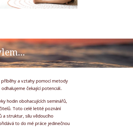
lem...
ými příběhy a vztahy pomocí metody
 odhalujeme čekající potenciál..
vky hodin obohacujících seminářů,
elů. Toto celé letité poznání
a struktur, sílu vědoucího
a přidává to do mé práce jedinečnou