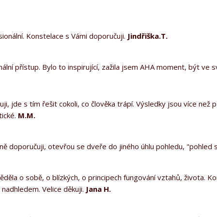
sionální. Konstelace s Vámi doporučuji.
Jindřiška.T.
nální přístup. Bylo to inspirující, zažila jsem AHA moment, být ve s
i, jde s tím řešit cokoli, co člověka trápí. Výsledky jsou více než 
tické.
M.M.
ě doporučuji, otevřou se dveře do jiného úhlu pohledu, "pohled 
ěla o sobě, o blízkých, o principech fungování vztahů, života. K
 s nadhledem. Velice děkuji.
Jana H.