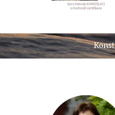
Kurz metody KONSTELACÍ
s možností certifikace
Konst