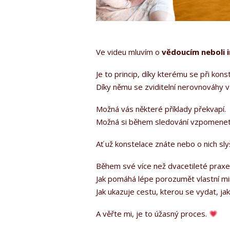
Ve videu mluvím o
vědoucím neboli 
Je to princip, díky kterému se při kon
Díky němu se zviditelní nerovnováhy 
Možná vás některé příklady překvapí.
Možná si během sledování vzpomenete na
Ať už konstelace znáte nebo o nich sl
Během své více než dvacetileté praxe j
Jak pomáhá lépe porozumět vlastní min
Jak ukazuje cestu, kterou se vydat, jak
A věřte mi, je to úžasný proces.