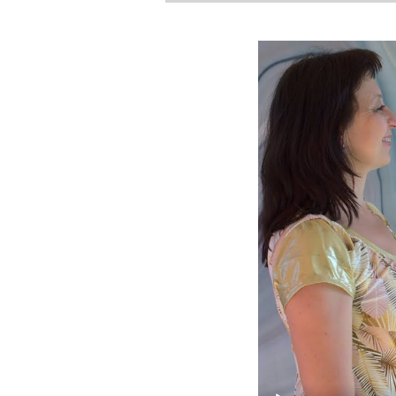
Video
přehrávač