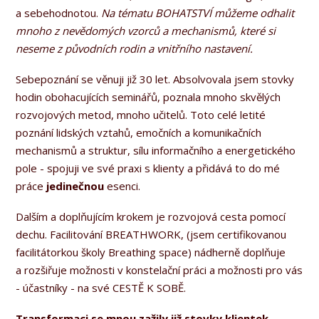
a sebehodnotou.
Na tématu BOHATSTVÍ můžeme odhalit
mnoho z nevědomých vzorců a mechanismů, které si
neseme z původních rodin a vnitřního nastavení.
Sebepoznání se věnuji již 30 let. Absolvovala jsem stovky
hodin obohacujících seminářů, poznala mnoho skvělých
rozvojových metod, mnoho učitelů. Toto celé letité
poznání lidských vztahů, emočních a komunikačních
mechanismů a struktur, sílu informačního a energetického
pole - spojuji ve své praxi s klienty a přidává to do mé
práce
jedinečnou
esenci.
Dalším a doplňujícím krokem je rozvojová cesta pomocí
dechu. Facilitování BREATHWORK, (jsem certifikovanou
facilitátorkou školy Breathing space) nádherně doplňuje
a rozšiřuje možnosti v konstelační práci a možnosti pro vás
- účastníky - na své CESTĚ K SOBĚ.
Transformaci se mnou zažily již stovky klientek