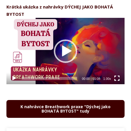
Krátká ukázka z nahrávky DÝCHEJ JAKO BOHATÁ
BYTOST
Video
přehrávač
00:00
|
01:08
1.00x
K nahrávce Breathwork praxe "Dýchej jako
BOHATÁ BYTOST" tudy