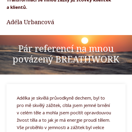
a klientů.
Adéla Urbancová
Pár referencí na mnou
povázený BREATHWORK
Adélka je skvělá průvodkyně dechem, byl to
pro mě skvělý zážitek, cítila jsem jemné brnění
v celém těle a mohla jsem pocítít opravdouvou
živost těla a to jak je má energie proudí tělem.
Vše proběhlo v jemnosti a zážitek byl velice