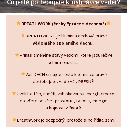
Co ještě potřebujete k nahrávce vědět?
BREATHWORK (česky "práce s dechem")
BREATHWORK je hlubinná dechová praxe
vědomého spojeného dechu.
Přináší změněné stavy vědomí, které jsou léčivé
a harmonizující.
Váš DECH si najde cestu k tomu, co právě
potřebujete, vede vás PŘESNĚ.
Uvolníte tělo, napětí, zablokovanou energii, emoce,
otevřete se více "prostoru", radosti, energie
a hojnosti v životě.
Breathwork je bezpečný, protože si ho řídíte sami.