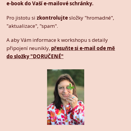
e-book do Vaší e-mailové schránky.
Pro jistotu si
zkontrolujte
složky "hromadné",
"aktualizace", "spam".
A aby Vám informace k workshopu s detaily
připojení neunikly,
přesuňte si e-mail ode mě
do složky "DORUČENÉ"