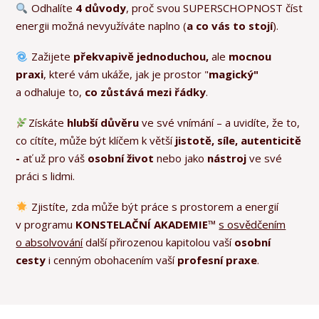
Odhalíte
4 důvody
, proč svou SUPERSCHOPNOST číst
energii možná nevyužíváte naplno (
a co vás to stojí
).
Zažijete
překvapivě jednoduchou,
ale
mocnou
praxi
, které vám ukáže, jak je prostor "
magický"
a odhaluje to,
co zůstává mezi řádky
.
Získáte
hlubší důvěru
ve své vnímání – a uvidíte, že to,
co cítíte, může být klíčem k větší
jistotě, síle, autenticitě
-
ať už pro váš
osobní život
nebo jako
nástroj
ve své
práci s lidmi.
Zjistíte, zda může být práce s prostorem a energií
v programu
KONSTELAČNÍ AKADEMIE
™
s osvědčením
o absolvování
další přirozenou kapitolou vaší
osobní
cesty
i cenným obohacením vaší
profesní praxe
.