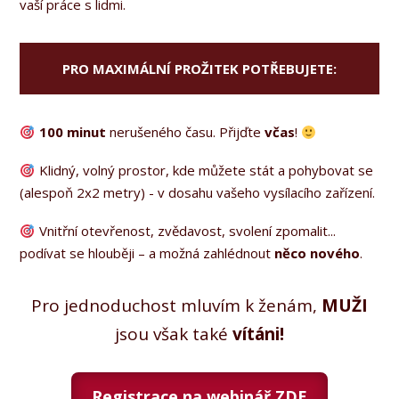
vaší práce s lidmi.
PRO MAXIMÁLNÍ PROŽITEK POTŘEBUJETE:
100 minut
nerušeného času. Přijďte
včas
!
Klidný, volný prostor, kde můžete stát a pohybovat se
(alespoň 2x2 metry) - v dosahu vašeho vysílacího zařízení.
Vnitřní otevřenost, zvědavost, svolení zpomalit...
podívat se hlouběji – a možná zahlédnout
něco nového
.
Pro jednoduchost mluvím k ženám,
MUŽI
jsou však také
vítáni!
Registrace na webinář ZDE