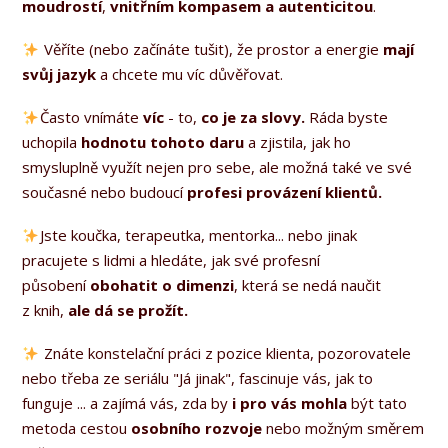
moudrostí
,
vnitřním kompasem a autenticitou
.
Věříte (nebo začínáte tušit), že prostor a energie
mají
svůj jazyk
a chcete mu víc důvěřovat.
Často vnímáte
víc
- to,
co je za slovy.
Ráda byste
uchopila
hodnotu
tohoto daru
a zjistila, jak ho
smysluplně využít nejen pro sebe, ale možná také ve své
současné nebo budoucí
profesi provázení klientů.
Jste koučka, terapeutka, mentorka... nebo jinak
pracujete s lidmi a hledáte, jak své profesní
působení
obohatit o dimenzi
, která se nedá naučit
z knih,
ale dá se prožít.
Znáte konstelační práci z pozice klienta, pozorovatele
nebo třeba ze seriálu "Já jinak", fascinuje vás, jak to
funguje ... a zajímá vás, zda by
i pro vás mohla
být tato
metoda cestou
osobního rozvoje
nebo možným směrem