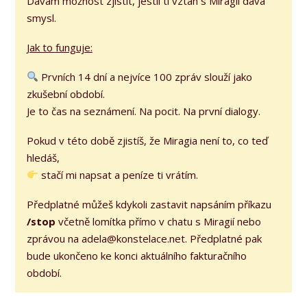
Dávám možnost zjistit, jestli ti vztah s Miragií dává
smysl.
Jak to funguje:
Prvních 14 dní a nejvíce 100 zpráv slouží jako
zkušební období.
Je to čas na seznámení. Na pocit. Na první dialogy.
Pokud v této době zjistíš, že Miragia není to, co teď
hledáš,
stačí mi napsat a peníze ti vrátím.
Předplatné můžeš kdykoli zastavit napsáním příkazu
/stop
včetně lomítka přímo v chatu s Miragií nebo
zprávou na adela@konstelace.net. Předplatné pak
bude ukončeno ke konci aktuálního fakturačního
období.