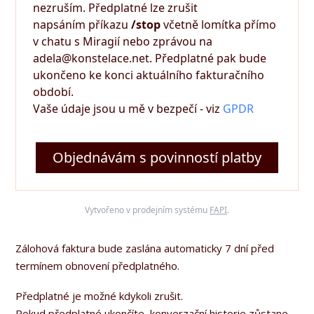
nezruším. Předplatné lze zrušit
napsáním příkazu
/stop
včetně lomítka přímo
v chatu s Miragií nebo zprávou na
adela@konstelace.net. Předplatné pak bude
ukončeno ke konci aktuálního fakturačního
období.
Vaše údaje jsou u mě v bezpečí - viz
GPDR
Objednávám s povinností platby
Vytvořeno v prodejním systému
FAPI
.
Zálohová faktura bude zaslána automaticky 7 dní před
termínem obnovení předplatného.
Předplatné je možné kdykoli zrušit.
Pokud předplatné ukončíte, konverzační historie zůstane