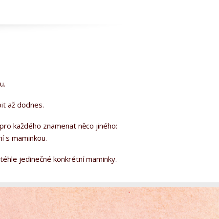
u.
it až dodnes.
 pro každého znamenat něco jiného:
ní s maminkou.
téhle jedinečné konkrétní maminky.