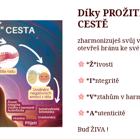
Díky PROŽIT
CESTĚ
zharmonizuješ svůj v
otevřeš bránu ke své
*
Ž
*ivosti
*
I
*ntegritě
*
V
*ztahům v harm
*
A
*utenticitě
Buď ŽIVA !