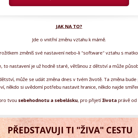
JAK NA TO?
Jde o vnitřní změnu vztahu k mámě.
rožitkem změníš své nastavení nebo-li "software" vztahu s matko
, to nastavení je už hodně staré, většinou z dětství a může působ
 dětství, může se udát změna dnes v tvém životě. Ta změna bude
ví, někdo si uvědomí potřebu nastavit hranice, někdo najde smíře
 pro tvou
sebehodnotu a sebelásku
, pro přijetí
života
právě od 
PŘEDSTAVUJI TI "ŽIVA" CESTU