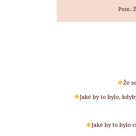
Pozn.: 
Že s
Jaké by to bylo, kdyb
Jaké by to bylo c