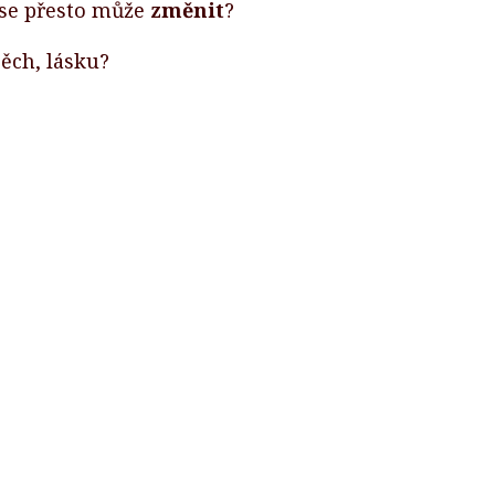
, se přesto může
změnit
?
pěch, lásku?