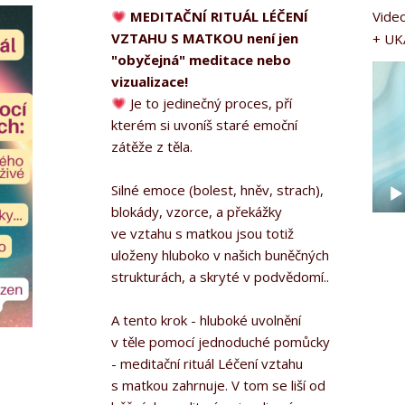
MEDITAČNÍ RITUÁL LÉČENÍ
Video
VZTAHU S MATKOU není jen
+ UK
"obyčejná" meditace nebo
Vide
vizualizace!
přeh
Je to jedinečný proces, pří
kterém si uvoníš staré emoční
zátěže z těla.
Silné emoce (bolest, hněv, strach),
blokády, vzorce, a překážky
ve vztahu s matkou jsou totiž
uloženy hluboko v našich buněčných
strukturách, a skryté v podvědomí..
A tento krok - hluboké uvolnění
v těle pomocí jednoduché pomůcky
- meditační rituál Léčení vztahu
s matkou zahrnuje. V tom se liší od