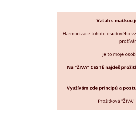
Vztah s matkou je
Harmonizace tohoto osudového vzta
prožíván
Je to moje osob
Na "ŽIVA" CESTĚ najdeš proži
Využívám zde principů a postu
Prožitková "ŽIVA" 