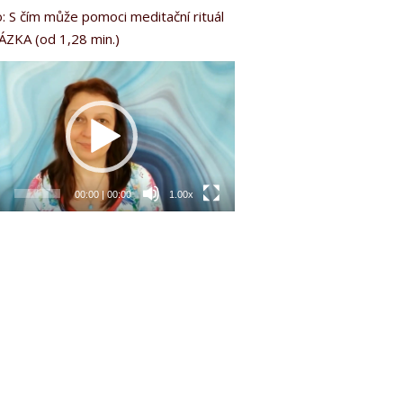
: S čím může pomoci meditační rituál
ÁZKA (od 1,28 min.)
o
rávač
00:00
|
00:00
1.00x