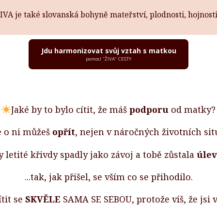
ŽIVA je také slovanská bohyně mateřství, plodnosti, hojnosti,
Jdu harmonizovat svůj vztah s matkou
pomocí "ŽIVA" CESTY
Jaké by to bylo cítit, že máš
podporu
od matky?
e o ni můžeš
opřít
, nejen v náročných životních si
y letité křivdy spadly jako závoj a tobě zůstala
úlev
...tak, jak přišel, se vším co se přihodilo.
ítit se
SKVĚLE
SAMA SE SEBOU, protože víš, že jsi v