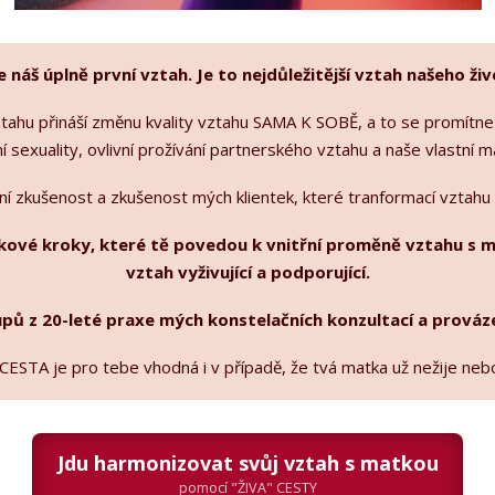
 náš úplně první vztah. Je to nejdůležitější vztah našeho živ
hu přináší změnu kvality vztahu SAMA K SOBĚ, a to se promítne
í sexuality, ovlivní prožívání partnerského vztahu a naše vlastní m
ní zkušenost a zkušenost mých klientek, které tranformací vztahu 
tkové kroky, které tě povedou k vnitřní proměně vztahu s m
vztah vyživující a podporující.
pů z 20-leté praxe mých konstelačních konzultací a prováze
CESTA je pro tebe vhodná i v případě, že tvá matka už nežije neb
Jdu harmonizovat svůj vztah s matkou
pomocí "ŽIVA" CESTY